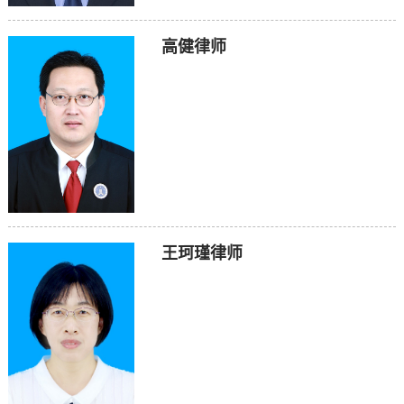
高健律师
王珂瑾律师