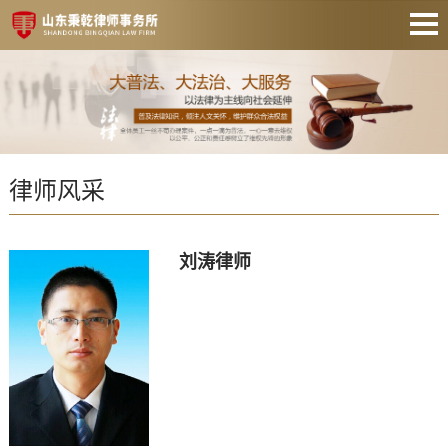
网站首页
关于秉乾
秉乾团队
律师风采
业务领域
新闻资讯
刘涛律师
秉乾讲堂
招贤纳士
联系我们