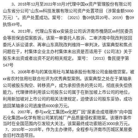
、
年
月至
年
月
代理中国
资产管理股份有限公司
3
2018
12
2022
10
3
xx
山东省分公司
山东
科技发展有限公司资产处置项目（涉案
金额
“
xx
5000
万元）
。资产处置成功。案号：（
）鲁
执异
号、
）鲁
”
2021
09
20
2019
09
执恢
号
。
49
、
年，代理山东省
安装总公司诉济南市槐荫区
村民委员
4
2013
xx
xx
会等担保追偿案胜诉。该案一审委托人胜诉、二审济南中院改判驳回
委托人诉讼请求、再审山东高院改判维持一审判决，该案典型和焦点
问题在于，村集体企业主办村集体未出资是否适用于《公司法》关于
股东未出资或者出资不足的相关规定。 案号：（
）鲁民提字第
2013
号
147
、
年参与的某信用社与某轴承股份有限公司金融借贷案，被
5
2008
省农村信用社联合社评为优秀典型案例。该案典型之处在于某轴承
xx
公司被股东掏空、转移资产，成为承担债务的壳公司，彻底丧失偿债
能力。代理律师利用该公司股东公司属于在新加坡上市公司的地位，
利用新加坡对上市公司的相关法律规定，迫使该公司股东妥协，成功
追回某轴承公司逃废债
余万元。
6
000
、
年，参与
化工集团
化肥厂因“尿素合成塔爆炸”向中国
6
2007
xx
xx
石化集团
化学有限公司某机械厂
产品
质量侵权索赔案。该爆炸事件
xx
当时在全国范围内引发较大关注。该案最终成功索赔近
余万元。
3000
、
年
年，作为主办律师，全程参与济南市历城区某居委
7
2010
—
2018
会旧村改造项目。