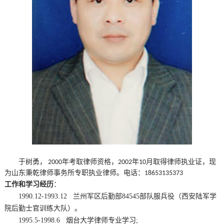
于树勇，
年考取律师资格，
年
月
取得律师
执业证
，现
2000
2002
10
为
山东秉乾律师事务所
专职执业律师。电话：
18653135373
工作和学习经历
：
1990.12-1993.12 兰州军区后勤部84545部队服兵役（西安陆军学
院后勤士官训练大队）。
1995.5-1998.6 烟台大学律师专业学习;