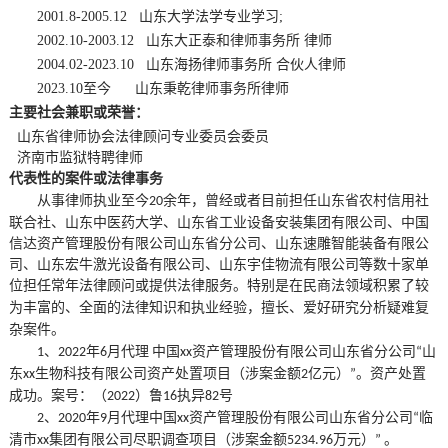
2001.8-2005.12 山东大学法学专业学习;
2002.10-2003.12 山东大正泰和律师事务所 律师
2004.02-2023.10 山东海扬律师事务所 合伙人律师
2023.10至今 山东秉乾律师事务所律师
主要社会兼职
或荣誉：
山东省律师协会法律顾问专业委员会委员
济南市监狱特聘律师
代表性的案件或法律事务
从事律师执业
至今
余
年，
曾经或者目前担任山东省农村信用社
2
0
联合社、山东中医药大学、山东省工业设备安装集团有限公司、中国
信达资产管理股份有限公司山东省分公司、山东速雕智能装备有限公
司、山东宏牛激光设备有限公司、山东宇佳物流有限公司等数十家单
位担任常年法律顾问或提供法律服务。特别是
在民商法领域积累了较
为丰富的、全面的法律知识和执业经验，
擅长、爱好研究分析疑难复
杂案件。
、
年
月代理
中国
资产管理股份有限公司山东省分公司
山
1
2022
6
xx
“
东
生物科技有限公司资产处置项目（涉案
金额
亿元）
。资产处置
xx
2
”
成功。案号：（
）鲁
执异
号
2022
16
82
、
年
月代理中国
资产管理股份有限公司山东省分公司
临
2
2020
9
xx
“
清市
集团有限公司尽职调查项目（
涉案金额
万元）
。
xx
5234.96
”