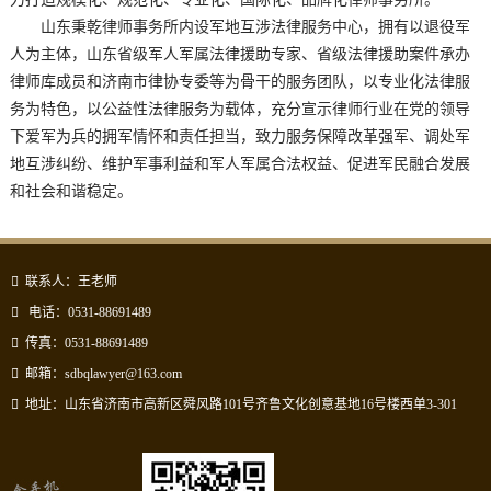
山东秉乾律师事务所内设军地互涉法律服务中心，拥有以退役军
人为主体，山东省级军人军属法律援助专家、省级法律援助案件承办
律师库成员和济南市律协专委等为骨干的服务团队，以专业化法律服
务为特色，以公益性法律服务为载体，充分宣示律师行业在党的领导
下爱军为兵的拥军情怀和责任担当，致力服务保障改革强军、调处军
地互涉纠纷、维护军事利益和军人军属合法权益、促进军民融合发展
和社会和谐稳定。
联系人：王老师
电话：0531-88691489
传真：0531-88691489
邮箱：sdbqlawyer@163.com
地址：山东省济南市高新区舜风路101号齐鲁文化创意基地16号楼西单3-301